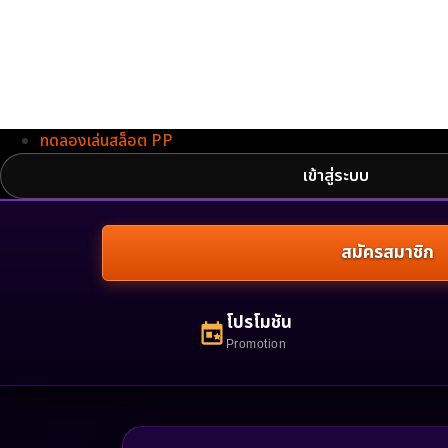
ทดลองเล่นสล็อต PP
เข้าสู่ระบบ
สมัครสมาชิก
โปรโมชัน
Promotion