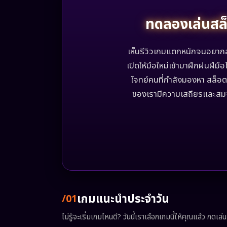
ทดลองเล่นสล็
เห็นรีวิวเกมแตกหนักจนอยากลอ
เปิดให้มือใหม่เข้ามาฝึกฝนฝีมื
โจทย์คนที่กำลังมองหา สล็อ
ของเรามีความเสถียรและสมจร
เกมแนะนำประจำวัน
/01
ไม่รู้จะเริ่มเกมไหนดี? วันนี้เราเลือกเกมนี้ให้คุณแล้ว กดเ