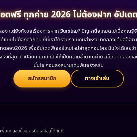
อตฟรี ทุกค่าย 2026 ไม่ต้องฝาก อัปเดต
ง แต่ยังกังวลเรื่องการฝากเงินใช่ไหม? ปัญหานี้จะหมดไปเมื่อคุณรู้จ
อได้แบบไม่ต้องควักทุน ที่นี่เราได้รวบรวมเกมสำหรับ ทดลองเล่นสล็อต ท
ตทดลอง2026 เพื่ออัปเดตฟีเจอร์เกมใหม่ล่าสุดก่อนใคร มั่นใจได้เลย
ิงที่สุด มาเปลี่ยนความกลัวให้เป็นความชำนาญผ่าน สล็อตทดลองเล่น ท
มั่นใจ ก่อนลงสนามเดิมพันจริงครับ
สมัครสมาชิก
ทางเข้าเล่น
ล่นเพื่อทดลองด้วยเครดิตเสมือนได้ทันที