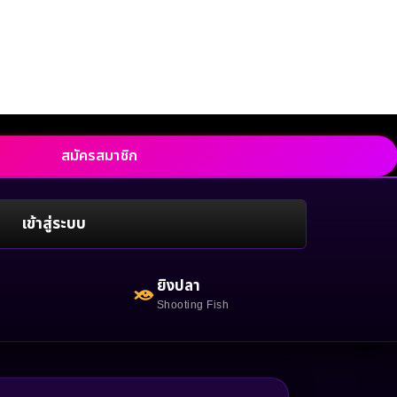
สมัครสมาชิก
เข้าสู่ระบบ
ยิงปลา
Shooting Fish