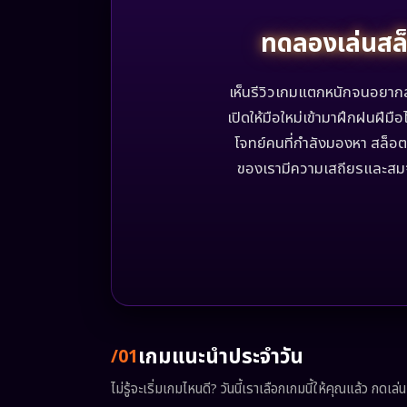
ทดลองเล่นสล็
เห็นรีวิวเกมแตกหนักจนอยากลอ
เปิดให้มือใหม่เข้ามาฝึกฝนฝีมื
โจทย์คนที่กำลังมองหา สล็อ
ของเรามีความเสถียรและสมจร
เกมแนะนำประจำวัน
/01
ไม่รู้จะเริ่มเกมไหนดี? วันนี้เราเลือกเกมนี้ให้คุณแล้ว กดเ