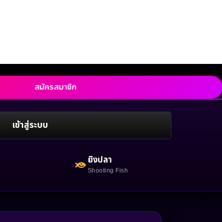
สมัครสมาชิก
เข้าสู่ระบบ
ยิงปลา
Shooting Fish