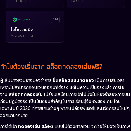
Red Tiger
Fa Chai
114
ไมโครเกมมิ่ง
Microgaming
ทำไมต้องเริ่มจาก สล็อตทดลองเล่นฟรี?
ผู้เล่นบางส่วนอาจมองว่าการ
ปั่นสล็อตแบบทดลอง
เป็นการเสียเวลา
เพราะไม่สามารถถอนเงินออกมาได้จริง แต่ในความเป็นจริงแล้ว การใช้
งาน
สล็อตทดลองเล่น
เปรียบเสมือนการเข้าไปนั่งในห้องจำลองการบิน
ก่อนปฏิบัติจริง เป็นขั้นตอนสำคัญในการเรียนรู้จังหวะของเกม โดย
เฉพาะในปี 2026 ที่ค่ายเกมต่างๆ พากันปล่อยฟีเจอร์และนวัตกรรมใหม่ๆ
ออกมามากมาย
การได้เข้า
ทดลองเล่น สล็อต
แบบไม่ต้องฝากเงิน จะช่วยให้มองเห็นภาพ