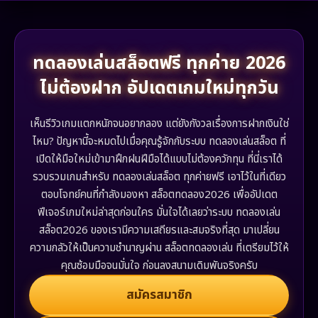
ทดลองเล่นสล็อตฟรี ทุกค่าย 2026
ไม่ต้องฝาก อัปเดตเกมใหม่ทุกวัน
เห็นรีวิวเกมแตกหนักจนอยากลอง แต่ยังกังวลเรื่องการฝากเงินใช่
ไหม? ปัญหานี้จะหมดไปเมื่อคุณรู้จักกับระบบ ทดลองเล่นสล็อต ที่
เปิดให้มือใหม่เข้ามาฝึกฝนฝีมือได้แบบไม่ต้องควักทุน ที่นี่เราได้
รวบรวมเกมสำหรับ ทดลองเล่นสล็อต ทุกค่ายฟรี เอาไว้ในที่เดียว
ตอบโจทย์คนที่กำลังมองหา สล็อตทดลอง2026 เพื่ออัปเดต
ฟีเจอร์เกมใหม่ล่าสุดก่อนใคร มั่นใจได้เลยว่าระบบ ทดลองเล่น
สล็อต2026 ของเรามีความเสถียรและสมจริงที่สุด มาเปลี่ยน
ความกลัวให้เป็นความชำนาญผ่าน สล็อตทดลองเล่น ที่เตรียมไว้ให้
คุณซ้อมมือจนมั่นใจ ก่อนลงสนามเดิมพันจริงครับ
สมัครสมาชิก