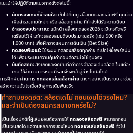
แนะนำให้ปฏิบัติตามแนวทางดังต่อไปนี้:
คัดกรองเกมที่น่าสนใจ:
เข้าไปที่เมนู สล็อตทดลองเล่นฟรี ทุกค่าย
เพื่อสำรวจเกมใหม่ๆ หรือ สล็อตทุกค่าย ที่กำลังได้รับความนิยม
จำลองงบประมาณ:
แม้หน้า สล็อตทดลอง2026 จะมีเครดิตฟรี
เตรียมไว้ให้ แต่ควรลองสมมติงบประมาณจริง (เช่น 500 หรือ
1,000 บาท) เพื่อฝึกวางแผนการเดินเงิน (Bet Size)
ทดสอบฟีเจอร์:
ใช้ระบบ ทดลองสล็อตทุกค่าย ที่เปิดให้ซื้อฟรีสปิน
ได้ เพื่อประเมินความคุ้มค่าก่อนตัดสินใจใช้ทุนจริง
บันทึกสถิติ:
สังเกตและจดบันทึกว่าการ จำลองเล่นสล็อต ในแต่ละ
เกม ใช้จำนวนการหมุนกี่รอบจึงจะเข้าสู่ช่วงโบนัสไทม์
การฝึกฝนผ่านการ
ทดลองเล่นสล็อตค่าย
ต่างๆ อย่างเป็นระบบ จะช่วย
สร้างความมั่นใจเมื่อเข้าสู่การเดิมพันจริง
คำถามยอดฮิต: สล็อตเดโม่ ถอนเงินได้จริงไหม?
และจำเป็นต้องสมัครสมาชิกหรือไม่?
เป็นเรื่องปกติที่ผู้เล่นย่อมต้องการให้
ทดลองสล็อตฟรี
สามารถถอน
เป็นเงินสดได้ แต่ตามหลักการของโหมด
ทดลองเล่นสล็อตฟรี
ทั่วไป