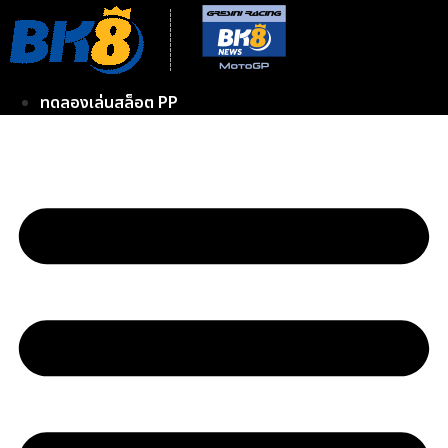
Skip
to
content
ทดลองเล่นสล็อต PP