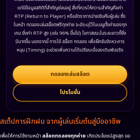
แต่มีข้อมูลสถิติที่สำคัญซ่อนอยู่ สิ่งที่ควรให้ความสำคัญคือค่า
RTP (Return to Player) หรืออัตราการจ่ายเงินคืนผู้เล่น ซึ่ง
ในหน้า ทดลองเล่นสล็อตฟรีทุกค่าย จะมีระบุไว้ในเมนูตั้งค่าของทุก
เกม ยิ่งค่า RTP สูง (เช่น 96% ขึ้นไป) โอกาสชนะในระยะยาวก็ยิ่ง
มีมากขึ้น นอกจากนี้ การใช้ สล็อต ทดลอง เพื่อฝึกจับจังหวะการ
หมุน (Timing) จะช่วยเพิ่มความได้เปรียบเมื่อลงเดิมพันจริง
ทดลองเล่นสล็อต
โปรโมชั่น
สเต็ปการฝึกฝน จากผู้เล่นเริ่มต้นสู่มืออาชีพ
เพื่อให้การใช้งานหน้า
สล็อตทดลองทุกค่าย
เกิดประโยชน์สูงสุด ขอ