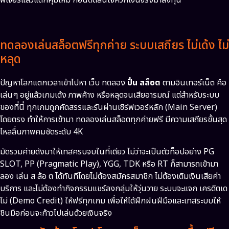
ทดลองเล่นสล็อตฟรีทุกค่าย ระบบเสถียร ไม่เด้ง ไม่
หลุด
ปัญหาโลกแตกเวลาเข้าไปหา เว็บ ทดลอง
ปั่น สล็อต
ตามอินเทอร์เน็ต คือ
เล่นๆ อยู่แล้วเกมเด้ง ภาพค้าง หรือหลุดจนเสียอารมณ์ แต่สำหรับระบบ
ของที่นี่ ทุกเกมถูกคัดสรรและรันผ่านเซิร์ฟเวอร์หลัก (Main Server)
โดยตรง ทำให้การเข้ามา ทดลองเล่นสล็อตทุกค่ายฟรี มีความเสถียรขั้นสุด
ไหลลื่นภาพคมชัดระดับ 4K
มัดรวมค่ายดังมาให้เทสครบจบในที่เดียว ไม่ว่าจะเป็นตัวท็อปอย่าง PG
SLOT, PP (Pragmatic Play), YGG, TDK หรือ RT ก็สามารถเข้ามา
ลอง เล่น ส ล้อ ต ได้ทันทีโดยไม่ต้องสมัครสมาชิก ไม่ต้องเติมเงินเสียค่า
บริการ และไม่ต้องทำกิจกรรมแชร์ลงกลุ่มให้วุ่นวาย ระบบจะแจก เครดิตเด
โม่ (Demo Credit) ให้ฟรีทุกเกม เพื่อให้ได้ฝึกฝนฝีมือและเทสระบบให้
ชินมือก่อนจะก้าวไปเล่นด้วยเงินจริง