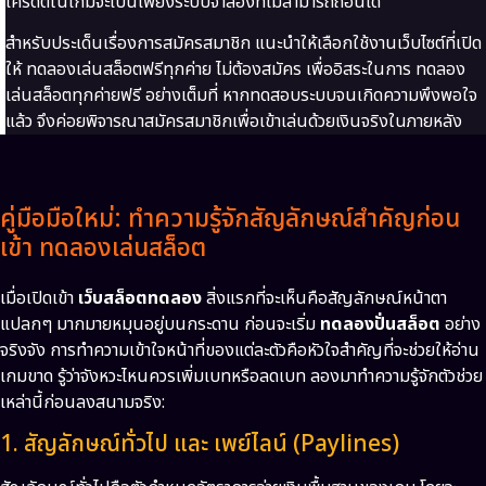
เครดิตในเกมจะเป็นเพียงระบบจำลองที่ไม่สามารถถอนได้
สำหรับประเด็นเรื่องการสมัครสมาชิก แนะนำให้เลือกใช้งานเว็บไซต์ที่เปิด
ให้ ทดลองเล่นสล็อตฟรีทุกค่าย ไม่ต้องสมัคร เพื่ออิสระในการ ทดลอง
เล่นสล็อตทุกค่ายฟรี อย่างเต็มที่ หากทดสอบระบบจนเกิดความพึงพอใจ
แล้ว จึงค่อยพิจารณาสมัครสมาชิกเพื่อเข้าเล่นด้วยเงินจริงในภายหลัง
คู่มือมือใหม่: ทำความรู้จักสัญลักษณ์สำคัญก่อน
เข้า ทดลองเล่นสล็อต
เมื่อเปิดเข้า
เว็บสล็อตทดลอง
สิ่งแรกที่จะเห็นคือสัญลักษณ์หน้าตา
แปลกๆ มากมายหมุนอยู่บนกระดาน ก่อนจะเริ่ม
ทดลองปั่นสล็อต
อย่าง
จริงจัง การทำความเข้าใจหน้าที่ของแต่ละตัวคือหัวใจสำคัญที่จะช่วยให้อ่าน
เกมขาด รู้ว่าจังหวะไหนควรเพิ่มเบทหรือลดเบท ลองมาทำความรู้จักตัวช่วย
เหล่านี้ก่อนลงสนามจริง:
1. สัญลักษณ์ทั่วไป และ เพย์ไลน์ (Paylines)