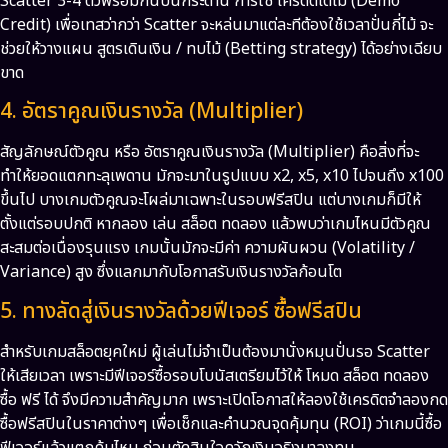
Scatter 3-4 ตัวพร้อมกันบนกระดาน การใช้ เครดิตเดโม่ (Demo
Credit) เพื่อเทสว่ากว่า Scatter จะหล่นมาแต่ละทีต้องใช้เวลาปั่นกี่ไม้ จะ
ช่วยให้วางแผน สูตรเดินเงิน / ทบไม้ (Betting strategy) ได้อย่างเฉียบ
ขาด
4. อัตราคูณเงินรางวัล (Multiplier)
สัญลักษณ์ตัวคูณ หรือ อัตราคูณเงินรางวัล (Multiplier) คือสิ่งที่จะ
ทำให้ยอดแตกทะลุเพดาน มักจะมาในรูปแบบ x2, x5, x10 ไปจนถึง x100
ขึ้นไป บางเกมตัวคูณจะโผล่มาเฉพาะในรอบฟรีสปิน แต่บางเกมก็มีให้
ตั้งแต่รอบปกติ หากลอง เล่น สล็อต ทดลอง แล้วพบว่าเกมไหนมีตัวคูณ
สะสมต่อเนื่องรุนแรง เกมนั้นมักจะมีค่า ความผันผวน (Volatility /
Variance) สูง ซึ่งแลกมากับโอกาสรับเงินรางวัลก้อนโต
5. ทางลัดสู่เงินรางวัลด้วยฟีเจอร์ ซื้อฟรีสปิน
สำหรับเกมสล็อตยุคใหม่ ผู้เล่นไม่จำเป็นต้องมานั่งหมุนปั่นรอ Scatter
ให้เสียเวลา เพราะมีฟีเจอร์ซื้อรอบโบนัสเตรียมไว้ให้ โหมด สล็อต ทดลอง
ซื้อ ฟรี ได้ จึงมีความสำคัญมาก เพราะเปิดโอกาสให้ลองใช้เครดิตจำลองกด
ซื้อฟรีสปินในราคาต่างๆ เพื่อเช็กและคำนวณจุดคุ้มทุน (ROI) ว่าเกมนี้ซื้อ
ฟีเจอร์แล้วแตกคุ้มไหม ก่อนตัดสินใจควักเงินจริงมาลงทุน