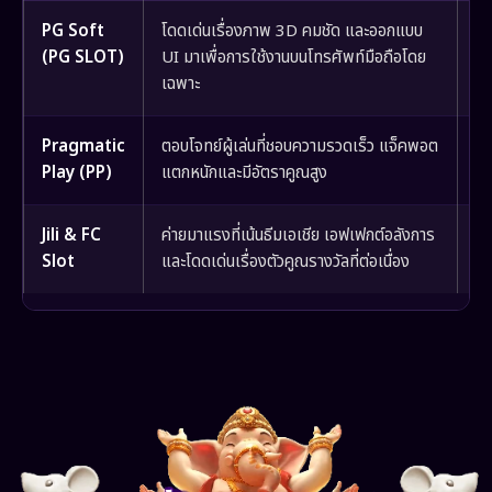
PG Soft
โดดเด่นเรื่องภาพ 3D คมชัด และออกแบบ
มี
(PG SLOT)
UI มาเพื่อการใช้งานบนโทรศัพท์มือถือโดย
อั
เฉพาะ
Pragmatic
ตอบโจทย์ผู้เล่นที่ชอบความรวดเร็ว แจ็คพอต
มี
Play (PP)
แตกหนักและมีอัตราคูณสูง
Fe
Jili & FC
ค่ายมาแรงที่เน้นธีมเอเชีย เอฟเฟกต์อลังการ
เห
Slot
และโดดเด่นเรื่องตัวคูณรางวัลที่ต่อเนื่อง
แต