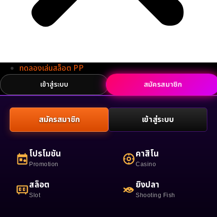
ทดลองเล่นสล็อต PP
สมัครสมาชิก
เข้าสู่ระบบ
สมัครสมาชิก
เข้าสู่ระบบ
โปรโมชัน
คาสิโน
Promotion
Casino
สล็อต
ยิงปลา
Slot
Shooting Fish