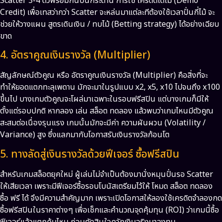
Scatter 3-4 ตัวพร้อมกันบนกระดาน การใช้ เครดิตเดโม่ (Demo
Credit) เพื่อเทสว่ากว่า Scatter จะหล่นมาแต่ละทีต้องใช้เวลาปั่นกี่ไม้ จะ
ช่วยให้วางแผน สูตรเดินเงิน / ทบไม้ (Betting strategy) ได้อย่างเฉียบ
ขาด
4. อัตราคูณเงินรางวัล (Multiplier)
สัญลักษณ์ตัวคูณ หรือ อัตราคูณเงินรางวัล (Multiplier) คือสิ่งที่จะ
ทำให้ยอดแตกทะลุเพดาน มักจะมาในรูปแบบ x2, x5, x10 ไปจนถึง x100
ขึ้นไป บางเกมตัวคูณจะโผล่มาเฉพาะในรอบฟรีสปิน แต่บางเกมก็มีให้
ตั้งแต่รอบปกติ หากลอง เล่น สล็อต ทดลอง แล้วพบว่าเกมไหนมีตัวคูณ
สะสมต่อเนื่องรุนแรง เกมนั้นมักจะมีค่า ความผันผวน (Volatility /
Variance) สูง ซึ่งแลกมากับโอกาสรับเงินรางวัลก้อนโต
5. ทางลัดสู่เงินรางวัลด้วยฟีเจอร์ ซื้อฟรีสปิน
สำหรับเกมสล็อตยุคใหม่ ผู้เล่นไม่จำเป็นต้องมานั่งหมุนปั่นรอ Scatter
ให้เสียเวลา เพราะมีฟีเจอร์ซื้อรอบโบนัสเตรียมไว้ให้ โหมด สล็อต ทดลอง
ซื้อ ฟรี ได้ จึงมีความสำคัญมาก เพราะเปิดโอกาสให้ลองใช้เครดิตจำลองกด
ซื้อฟรีสปินในราคาต่างๆ เพื่อเช็กและคำนวณจุดคุ้มทุน (ROI) ว่าเกมนี้ซื้อ
ฟีเจอร์แล้วแตกคุ้มไหม ก่อนตัดสินใจควักเงินจริงมาลงทุน