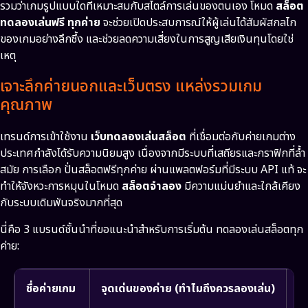
รวมว่าเกมรูปแบบใดที่เหมาะสมกับสไตล์การเล่นของตนเอง โหมด
สล็อต
ทดลองเล่นฟรี ทุกค่าย
จะช่วยเปิดประสบการณ์ให้ผู้เล่นได้สัมผัสกลไก
ของเกมอย่างลึกซึ้ง และช่วยลดความเสี่ยงในการสูญเสียเงินทุนโดยใช่
เหตุ
เจาะลึกค่ายนอกและเว็บตรง แหล่งรวมเกม
คุณภาพ
เทรนด์การเข้าใช้งาน
เว็บทดลองเล่นสล็อต
ที่เชื่อมต่อกับค่ายเกมต่าง
ประเทศกำลังได้รับความนิยมสูง เนื่องจากมีระบบที่เสถียรและกราฟิกที่ล้ำ
สมัย การเลือก ปั่นสล็อตฟรีทุกค่าย ผ่านแพลตฟอร์มที่มีระบบ API แท้ จะ
ทำให้จังหวะการหมุนในโหมด
สล็อตจำลอง
มีความแม่นยำและใกล้เคียง
กับระบบเดิมพันจริงมากที่สุด
นี่คือ 3 แบรนด์ชั้นนำที่ขอแนะนำสำหรับการเริ่มต้น ทดลองเล่นสล็อตทุก
ค่าย:
ชื่อค่ายเกม
จุดเด่นของค่าย (ทำไมถึงควรลองเล่น)
ฟ