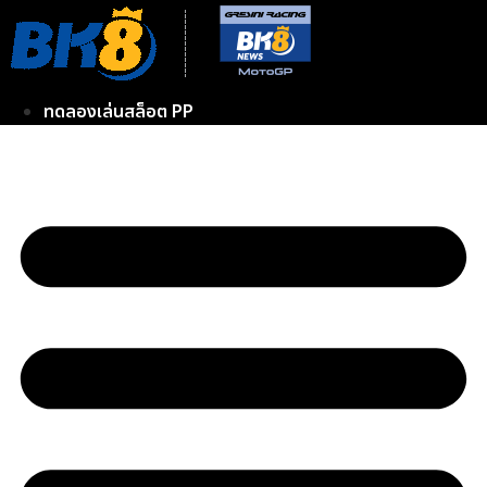
Skip
to
content
ทดลองเล่นสล็อต PP