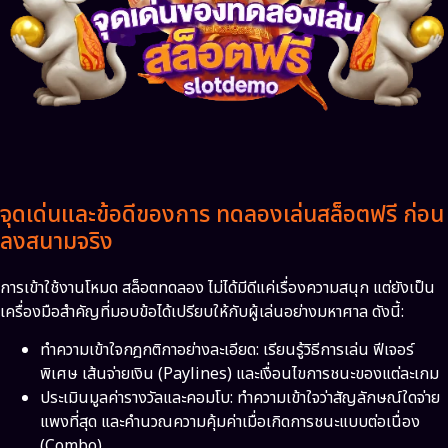
จุดเด่นและข้อดีของการ ทดลองเล่นสล็อตฟรี ก่อน
ลงสนามจริง
การเข้าใช้งานโหมด สล็อตทดลอง ไม่ได้มีดีแค่เรื่องความสนุก แต่ยังเป็น
เครื่องมือสำคัญที่มอบข้อได้เปรียบให้กับผู้เล่นอย่างมหาศาล ดังนี้:
ทำความเข้าใจกฎกติกาอย่างละเอียด: เรียนรู้วิธีการเล่น ฟีเจอร์
พิเศษ เส้นจ่ายเงิน (Paylines) และเงื่อนไขการชนะของแต่ละเกม
ประเมินมูลค่ารางวัลและคอมโบ: ทำความเข้าใจว่าสัญลักษณ์ใดจ่าย
แพงที่สุด และคำนวณความคุ้มค่าเมื่อเกิดการชนะแบบต่อเนื่อง
(Combo)