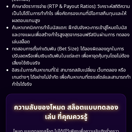
ศึกษาอัตราการจ่าย (RTP & Payout Ratios): วิเคราะห์สถิติความ
เป็นไปได้ในการทำกำไร เพื่อคัดกรองเกมที่มีโอกาสคืนทุนและให้
ผลตอบแทนสูง
ค้นหาเทคนิคการทำโบนัสแตก: ฝึกจับจังหวะการเข้าสู่โหมดโบนัส
และวางแผนเพื่อสร้างกำไรสูงสุดจากรอบฟรีสปินผ่านการ ทดลอง
เล่นสล็อต
ทดสอบการตั้งค่าเดิมพัน (Bet Size): ได้ลองผิดลองถูกในการ
ปรับลดหรือเพิ่มเงินเดิมพันในแต่ละตา เพื่อหาจุดคุ้มทุนโดยไม่ต้อง
เสี่ยงใช้เงินจริง
อิสระในการค้นหาเกมที่ใช่: สามารถสลับเปลี่ยน เว็บทดลอง หรือ
เกมต่างๆ ได้อย่างไม่จำกัด เพื่อค้นหาเกมที่ตรงสไตล์และสามารถทำ
กำไรได้จริง
ความลับของโหมด สล็อตแบบทดลอง
เล่น ที่คุณควรรู้
โหมด แบบทดลองสล็อต ไม่ได้มีไว้เพียงเพื่อความบันเทิงชั่วคราว