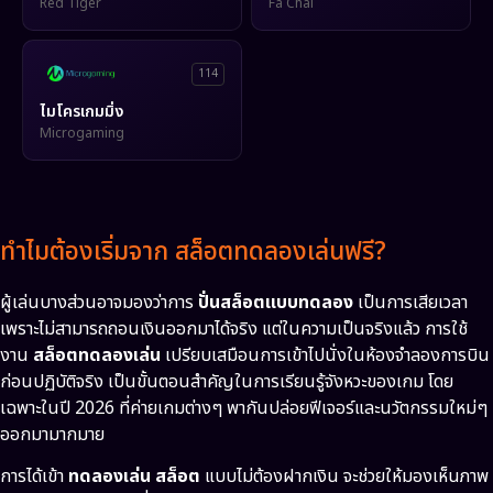
Red Tiger
Fa Chai
114
ไมโครเกมมิ่ง
Microgaming
ทำไมต้องเริ่มจาก สล็อตทดลองเล่นฟรี?
ผู้เล่นบางส่วนอาจมองว่าการ
ปั่นสล็อตแบบทดลอง
เป็นการเสียเวลา
เพราะไม่สามารถถอนเงินออกมาได้จริง แต่ในความเป็นจริงแล้ว การใช้
งาน
สล็อตทดลองเล่น
เปรียบเสมือนการเข้าไปนั่งในห้องจำลองการบิน
ก่อนปฏิบัติจริง เป็นขั้นตอนสำคัญในการเรียนรู้จังหวะของเกม โดย
เฉพาะในปี 2026 ที่ค่ายเกมต่างๆ พากันปล่อยฟีเจอร์และนวัตกรรมใหม่ๆ
ออกมามากมาย
การได้เข้า
ทดลองเล่น สล็อต
แบบไม่ต้องฝากเงิน จะช่วยให้มองเห็นภาพ